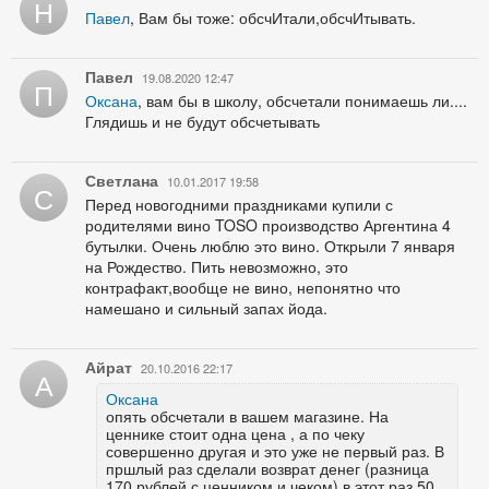
Н
Павел
, Вам бы тоже: обсчИтали,обсчИтывать.
Павел
19.08.2020 12:47
П
Оксана
, вам бы в школу, обсчетали понимаешь ли....
Глядишь и не будут обсчетывать
Светлана
10.01.2017 19:58
С
Перед новогодними праздниками купили с
родителями вино TOSO производство Аргентина 4
бутылки. Очень люблю это вино. Открыли 7 января
на Рождество. Пить невозможно, это
контрафакт,вообще не вино, непонятно что
намешано и сильный запах йода.
Айрат
20.10.2016 22:17
А
Оксана
опять обсчетали в вашем магазине. На
ценнике стоит одна цена , а по чеку
совершенно другая и это уже не первый раз. В
пршлый раз сделали возврат денег (разница
170 рублей с ценником и чеком) в этот раз 50