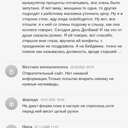
калькулятор проценты отсчитывать, все очень было
запутано. И вот вижу, женщина то одна, то другая
подходят к работнику магазина уточнить цену. Ну я в
стороне стою, жду когда освободится. Ну вот, все
отошли, я к ней со спины подхожу и слышу, как она
коллеге говорит, Сегодня день Долбаев! И так это от
души сказала,громко. Я ей говорю, вот спасибо,
открыли мне глаза, вручила ей конфеты, с
праздником ее поздравила. А на Бейджике, точно не
помню как называлась должность, вроде старшей ...
Вестник апокалипсиса
23.09.2021 20:31
В
Отвратительный сайт. Нет никакой
информации.Только попытки впарить никому не
нужные неликвиды.
фарида
10.01.2021 19:40
Ф
Не дают фишки,пока в наглую не спросишь,хотя
перед ней висит целый рулон
Ниса
07.11.2020 11:01