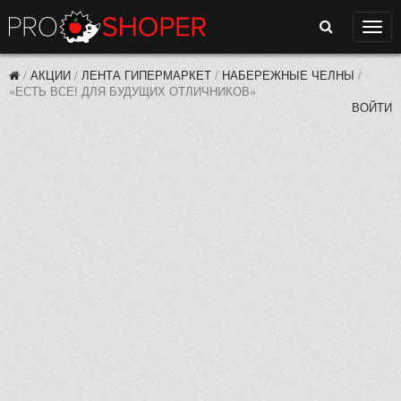
Поиск
Нави
/
АКЦИИ
/
ЛЕНТА ГИПЕРМАРКЕТ
/
НАБЕРЕЖНЫЕ ЧЕЛНЫ
/
«ЕСТЬ ВСЕ! ДЛЯ БУДУЩИХ ОТЛИЧНИКОВ»
ВОЙТИ