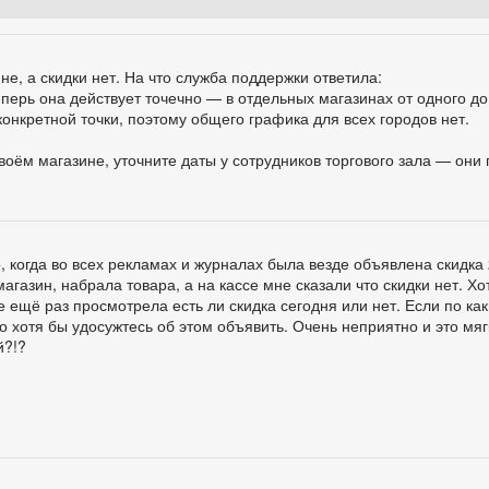
не, а скидки нет. На что служба поддержки ответила:
ерь она действует точечно — в отдельных магазинах от одного до 
конкретной точки, поэтому общего графика для всех городов нет.
своём магазине, уточните даты у сотрудников торгового зала — они
 когда во всех рекламах и журналах была везде объявлена скидка
магазин, набрала товара, а на кассе мне сказали что скидки нет. Х
е ещё раз просмотрела есть ли скидка сегодня или нет. Если по ка
о хотя бы удосужтесь об этом объявить. Очень неприятно и это мягк
й?!?