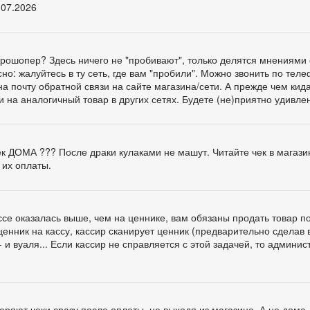
.07.2026
ге Прошопер? Здесь ничего не "пробивают", только делятся мнениями 
о: жалуйтесь в ту сеть, где вам "пробили". Можно звонить по тел
а почту обратной связи на сайте магазина/сети. А прежде чем кид
и на аналогичный товар в других сетях. Будете (не)приятно удивлен
чек ДОМА ??? После драки кулаками не машут. Читайте чек в магази
 их оплаты.
ассе оказалась выше, чем на ценнике, вам обязаны продать товар п
ценник на кассу, кассир сканирует ценник (предварительно сделав 
 и вуаля... Если кассир не справляется с этой задачей, то админис
ряют чеки сразу после оплаты, не выходя из магазина. А не дома,