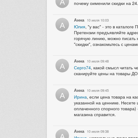
А
почему оименили скидки на 24
Анна
10 июля 10:03
А
Юлия
, "у вас" - это в катало
Претензии предъявляйте адресн
горячую линию, можно писать н
"скидки", ознакомьтесь с ценам
Анна
10 июля 09:48
А
Серго74
, какой смысл читать 
сканируйте цены на товары ДО
Анна
10 июля 09:45
А
Ирина
, если цена товара на к
указанной на ценнике. Несете 
оплаченного спорного товара) -
магазина справится.
Анна
10 июля 09:38
А
Ирина
, нормальные люди прове