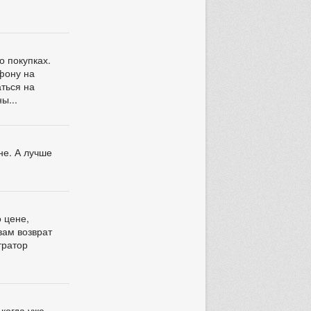
о покупках.
ефону на
аться на
ы...
не. А лучше
о цене,
вам возврат
тратор
 когда уже