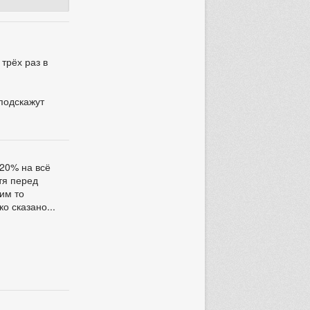
трёх раз в
 подскажут
 20% на всё
отя перед
ким то
о сказано...