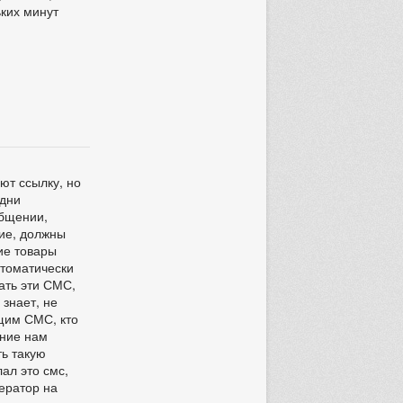
ьких минут
ют ссылку, но
одни
общении,
ние, должны
кие товары
втоматически
ать эти СМС,
 знает, не
ящим СМС, кто
ание нам
ь такую
ал это смс,
ператор на