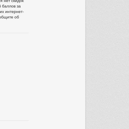
я нет скидок
й баллов за
их интернет-
ообщите об