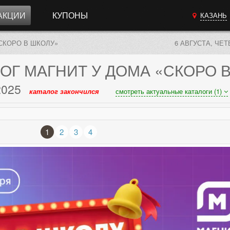
АКЦИИ
КУПОНЫ
КАЗАНЬ
СКОРО В ШКОЛУ»
6 АВГУСТА, ЧЕТ
ОГ
МАГНИТ У ДОМА «СКОРО 
2025
каталог закончился
смотреть актуальные каталоги (1)
1
2
3
4