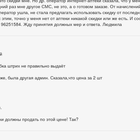
это скидки мне. Но др. оператор интернет-аптеки сказала, что у мен
ний раз мне другое СМС, не это, а о готовом заказе. От начислени
оператор ушла, не стала предлагать использовать скидку от последн
с этим, точно у меня нет от аптеки никакой скидки или же есть. И с
9196251584. Жду принятия должных мер и ответа. Людмила
й
бка штрих не правильно выдаёт
уже, была другая админ. Сказала,что цена за 2 шт
.
ни должны продать по этой цене! Так?