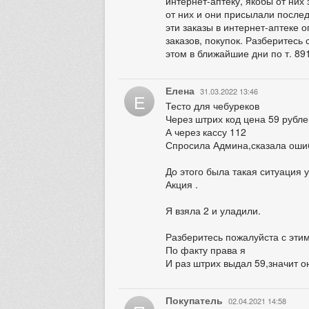
интернет-аптеку, якобы от них 
от них и они присылали послед
эти заказы в интернет-аптеке 
заказов, покупок. Разберитесь 
этом в ближайшие дни по т. 8
Елена
31.03.2022 13:46
Е
Тесто для чебуреков
Через штрих код цена 59 рубле
А через кассу 112
Спросила Админа,сказала оши
До этого была такая ситуация 
Акция .
Я взяла 2 и уладили.
Разберитесь пожалуйста с этим
По факту права я
И раз штрих выдал 59,значит о
Покупатель
02.04.2021 14:58