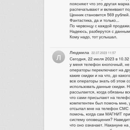
поясняют что это другая марка
распечатывают и вклеивают по
Ценник становится 569 рублей.
Фантастика, да и только...
По червонцу с каждой продажи,
Надеюсь, разберутся с данным
Кому надо, тот услышал.
Людмила
22.07.2023 11:57
Л
Сегодня, 22 июля 2023 в 10.3
у меня телефон кнопочный, не 
операторы переключают на дру
какие скидки и на что, до как
все операторы знать об этом с
использовать данные скидки. Н
рассылается, когда обязаны вс
что сами присылают на телефон
компетентен был помочь мне, 
отсылал мне на телефон СМС 
помочь, когда сам МАГНИТ при
систему оповещения? Наведите
что оно означает. Накануне на