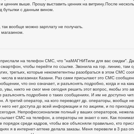
 и ценник выше. Прошу выставить ценник на витрину.После нескол
д бутылки с данным вином.
 так вообще можно зарплату не получать.
 магазином.
2 прислали на телефон СМС, что "наМАГНИТили для вас скидки". Да
смартфон, чтобы перейти по ссылке. Звонила на гор. линию, там 
гих, третьих, которые некомпетентны разобраться в этом СМС со
ого числа в магазинах Казани. Раз сами присылают это СМС сообще
ообщении, что оно означает, и разъяснять подробно, когда и на ка
о, увы, никто не смог мне сегодня решить этот вопрос, якобы это а
е разъяснять подробнее о таких сообщениях. И им не доступно чит
. А третий оператор, на кого переводят др. операторы, вообще не
у него нет доступа до всей информации и по акциям, и по приход
сегодня. Непрофессионализм полный у ваших операторов, нежел
сылает СМС на телефон, а операторы не знают о них. Как понимат
 порядок среди кадров, чтобы все объясняли правильно, кто присл
 днях я в интернет-аптеке делала заказы. Меня перевели в 3 раз о