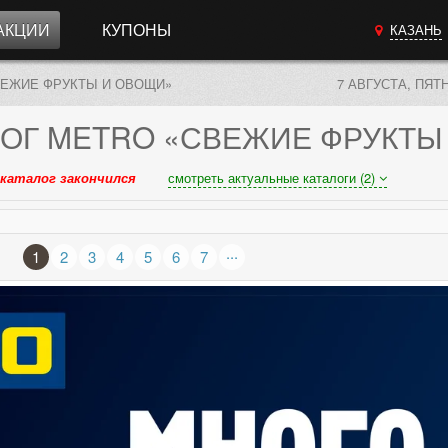
АКЦИИ
КУПОНЫ
КАЗАНЬ
ВЕЖИЕ ФРУКТЫ И ОВОЩИ»
7 АВГУСТА, ПЯТ
ОГ
METRO «СВЕЖИЕ ФРУКТЫ
каталог закончился
смотреть актуальные каталоги (2)
...
1
2
3
4
5
6
7