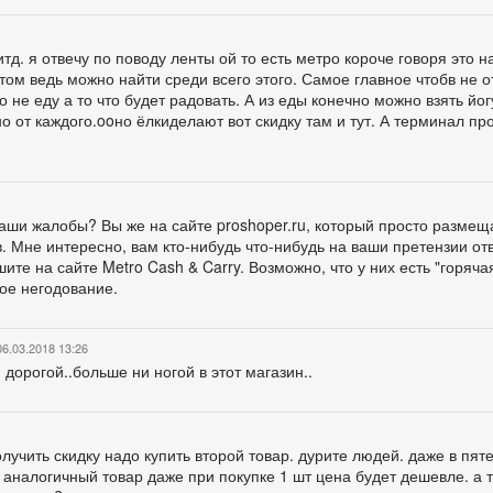
итд. я отвечу по поводу ленты ой то есть метро короче говоря это н
ом ведь можно найти среди всего этого. Самое главное чтобв не о
 не еду а то что будет радовать. А из еды конечно можно взять йо
о от каждого.ooно ёлкиделают вот скидку там и тут. А терминал пр
ваши жалобы? Вы же на сайте proshoper.ru, который просто размещ
. Мне интересно, вам кто-нибудь что-нибудь на ваши претензии от
шите на сайте Metro Cash & Carry. Возможно, что у них есть "горяча
ое негодование.
06.03.2018 13:26
дорогой..больше ни ногой в этот магазин..
лучить скидку надо купить второй товар. дурите людей. даже в пят
а аналогичный товар даже при покупке 1 шт цена будет дешевле. а 