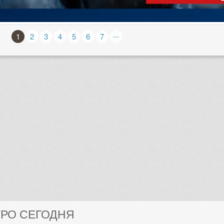
...
1
2
3
4
5
6
7
ТРО СЕГОДНЯ