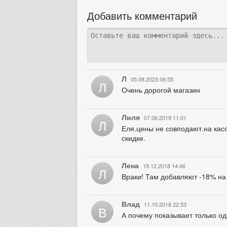
Добавить комментарий
Л
05.08.2023 06:55
Л
Очень дорогой магазин
Лиля
07.06.2019 11:01
Л
Еля.цены не совподают.на касс
скидке.
Лена
19.12.2018 14:46
Л
Враки! Там добавляют -18% на в
Влад
11.10.2018 22:53
В
А почему показывает только од