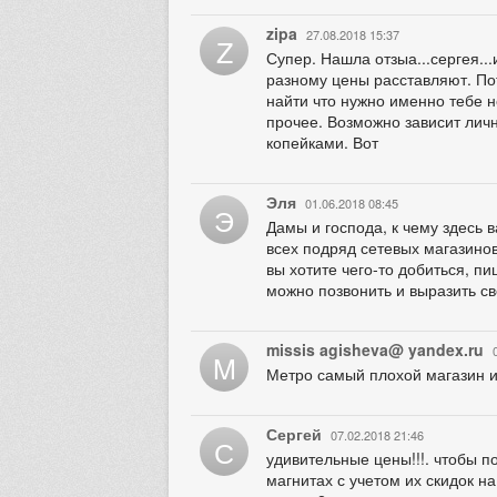
zipa
27.08.2018 15:37
Z
Супер. Нашла отзыа...сергея...
разному цены расставляют. Пот
найти что нужно именно тебе но
прочее. Возможно зависит личн
копейками. Вот
Эля
01.06.2018 08:45
Э
Дамы и господа, к чему здесь 
всех подряд сетевых магазинов
вы хотите чего-то добиться, пи
можно позвонить и выразить св
missis agisheva@ yandex.ru
M
Метро самый плохой магазин и 
Сергей
07.02.2018 21:46
С
удивительные цены!!!. чтобы по
магнитах с учетом их скидок н