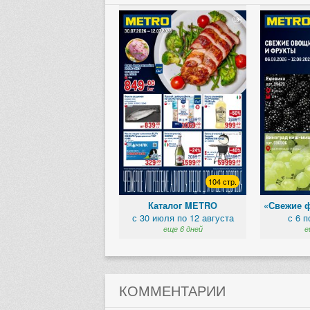
104 стр.
Каталог METRO
«Свежие 
с 30 июля по 12 августа
с 6 п
еще 6 дней
е
КОММЕНТАРИИ