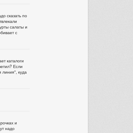
адо сказать по
твлекали
гурты салаты и
обивает с
ает каталоги
ветил? Если
я линия", куда
ерочках и
тут надо